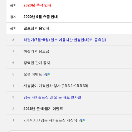
2020년 추석 안내
공지
2020년 9월 요금 안내
공지
Sketchbook5, 스케치북5
Sketchbook5, 스케치북5
골프장 이용안내
공지
하절기(7월~9월) 일부 이용시간 변경안내(토. 공휴일)
8
하절기 이용요금
7
정액권 판매 공지
6
오픈 이벤트
5
새봄맞이 가격인하 행사 (15.3.1~15.5.30)
4
강동 파3 골프장 권 오 운 대표 인사말
3
2016년 춘·하절기 이벤트
2
2014.8.30 강동 파3 골프장 개장식
1