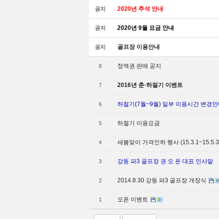
2020년 추석 안내
공지
2020년 9월 요금 안내
공지
Sketchbook5, 스
Sketchbook5, 스
골프장 이용안내
공지
정액권 판매 공지
8
2016년 춘·하절기 이벤트
7
하절기(7월~9월) 일부 이용시간 변경안내
6
하절기 이용요금
5
새봄맞이 가격인하 행사 (15.3.1~15.5.3
4
강동 파3 골프장 권 오 운 대표 인사말
3
2014.8.30 강동 파3 골프장 개장식
2
오픈 이벤트
1