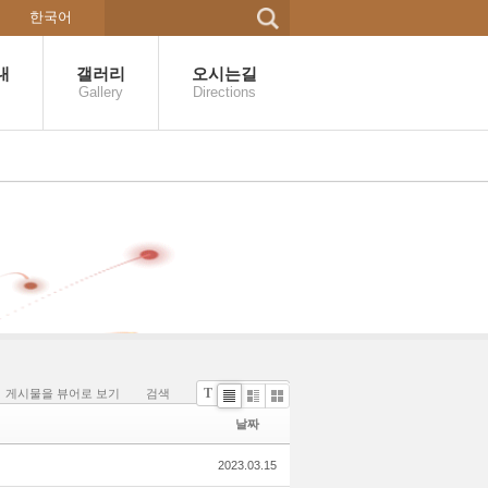
한국어
내
갤러리
오시는길
Gallery
Directions
T
게시물을 뷰어로 보기
검색
나눔고딕
Li
Zi
G
날짜
st
n
al
e
le
2023.03.15
r